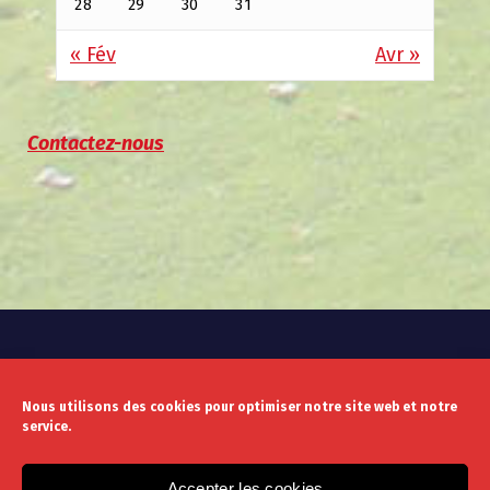
28
29
30
31
« Fév
Avr »
Contactez-nous
Nous utilisons des cookies pour optimiser notre site web et notre
service.
Mentions légales
Politique de confidentialité
Accepter les cookies