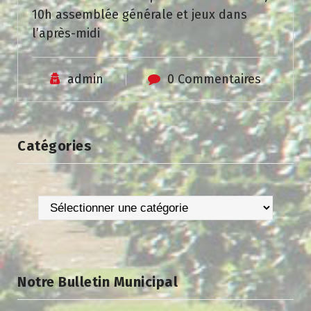
10h assemblée générale et jeux dans
l’après-midi
admin
0 Commentaires
Catégories
Catégories
Notre Bulletin Municipal