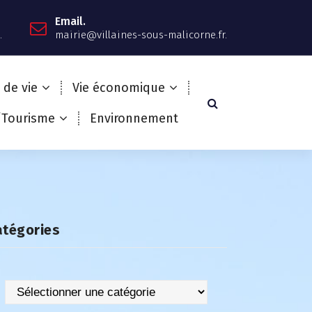
Email.
.
mairie@villaines-sous-malicorne.fr.
 de vie
Vie économique
/Tourisme
Environnement
atégories
Catégories