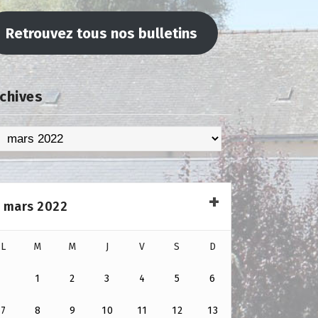
Retrouvez tous nos bulletins
chives
chives
mars 2022
L
M
M
J
V
S
D
1
2
3
4
5
6
7
8
9
10
11
12
13