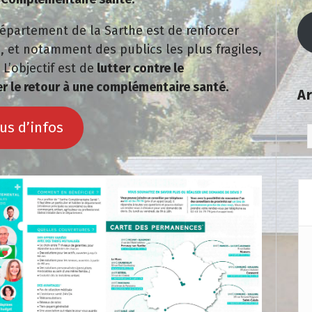
Département de la Sarthe est de renforcer
s, et notamment des publics les plus fragiles,
’objectif est de
lutter contre le
er le retour à une complémentaire santé
.
Ar
us d’infos
Ar