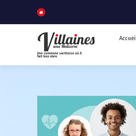
A
l
l
e
r
Accuei
a
u
Une commune sarthoise où il
fait bon vivre
c
o
n
t
e
n
u