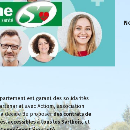
No
Département est garant des solidarités
partenariat avec Actiom, association
l a décidé de proposer
des contrats de
s, accessibles à tous les Sarthois
, et
 Complémentaire santé
.