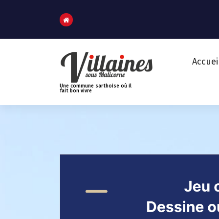
A
l
l
e
r
Accuei
a
u
Une commune sarthoise où il
fait bon vivre
c
o
n
t
e
n
u