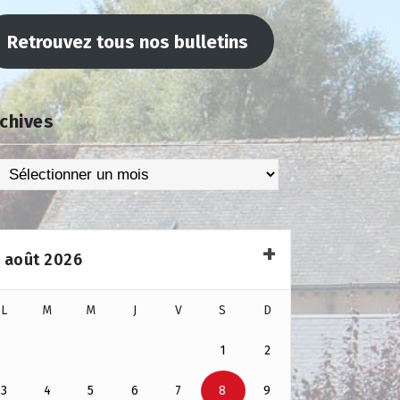
Retrouvez tous nos bulletins
chives
chives
août 2026
L
M
M
J
V
S
D
1
2
3
4
5
6
7
8
9