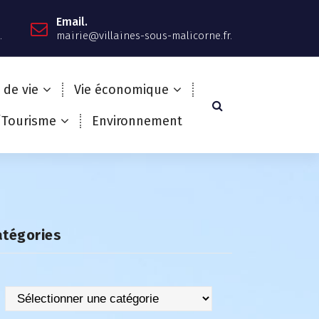
Email.
.
mairie@villaines-sous-malicorne.fr.
 de vie
Vie économique
/Tourisme
Environnement
atégories
Catégories