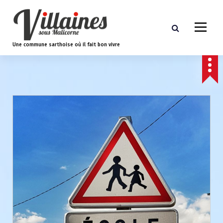
A
l
l
e
Une commune sarthoise où il fait bon vivre
r
a
u
c
o
n
t
e
n
u