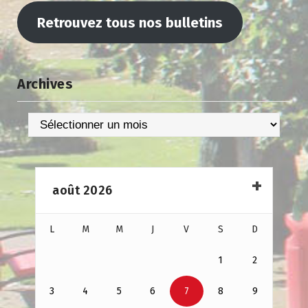
Retrouvez tous nos bulletins
Archives
Archives
août 2026
L
M
M
J
V
S
D
1
2
3
4
5
6
7
8
9