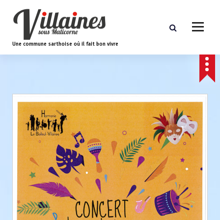
A
l
l
e
Une commune sarthoise où il fait bon vivre
r
a
u
c
o
n
t
e
n
u