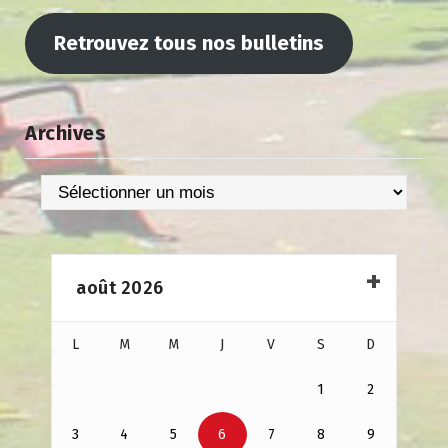
Retrouvez tous nos bulletins
Archives
Archives
août 2026
L
M
M
J
V
S
D
1
2
3
4
5
6
7
8
9