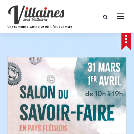
A
l
l
e
Une commune sarthoise où il fait bon vivre
r
a
u
c
o
n
t
e
n
u