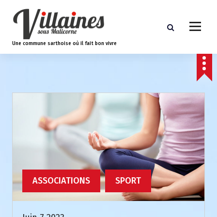
A
l
l
e
Une commune sarthoise où il fait bon vivre
r
a
u
c
o
n
t
e
n
u
ASSOCIATIONS
SPORT