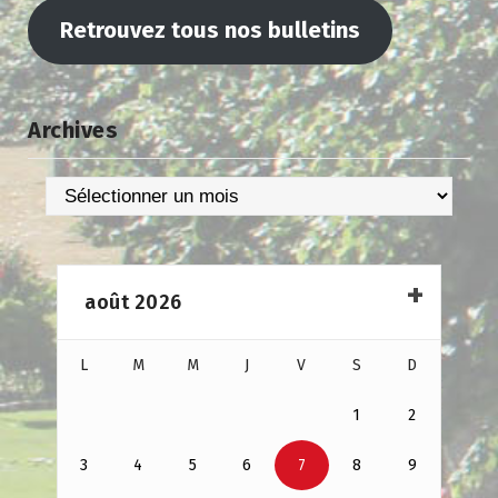
Retrouvez tous nos bulletins
Archives
Archives
août 2026
L
M
M
J
V
S
D
1
2
3
4
5
6
7
8
9