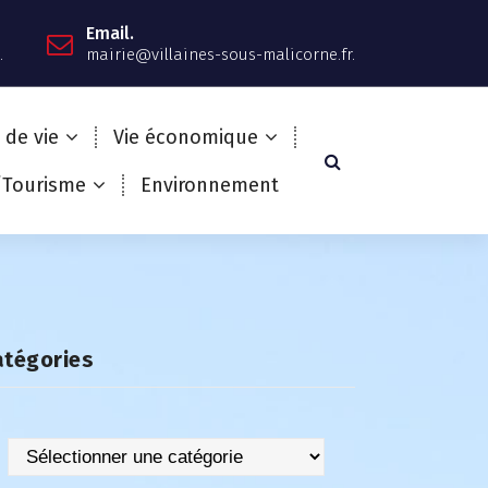
Email.
.
mairie@villaines-sous-malicorne.fr.
 de vie
Vie économique
/Tourisme
Environnement
atégories
Catégories