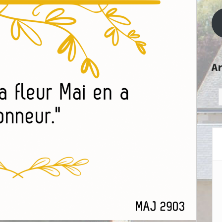
Ar
Ar