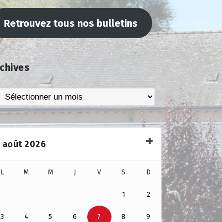
Retrouvez tous nos bulletins
chives
chives
août 2026
L
M
M
J
V
S
D
1
2
3
4
5
6
7
8
9