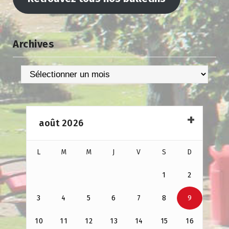
Archives
Archives
août 2026
L
M
M
J
V
S
D
1
2
3
4
5
6
7
8
9
10
11
12
13
14
15
16