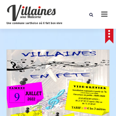
A
l
l
e
Une commune sarthoise où il fait bon vivre
r
a
u
c
o
n
t
e
n
u