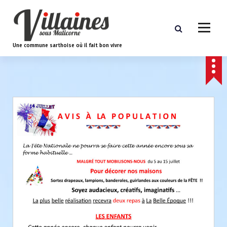
A
l
l
e
Une commune sarthoise où il fait bon vivre
r
a
u
c
o
n
t
e
n
u