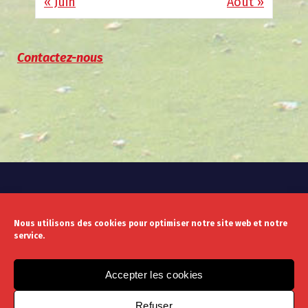
« Juin
Août »
Contactez-nous
Nous utilisons des cookies pour optimiser notre site web et notre
service.
Mentions légales
Politique de confidentialité
Accepter les cookies
Refuser