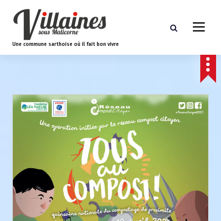
A
l
l
e
Une commune sarthoise où il fait bon vivre
r
a
u
c
o
n
t
e
n
u