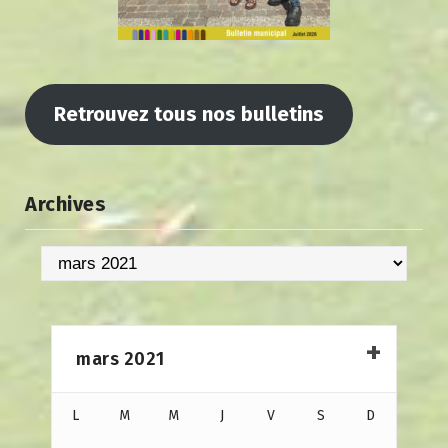
Retrouvez tous nos bulletins
Archives
Archives
mars 2021
L
M
M
J
V
S
D