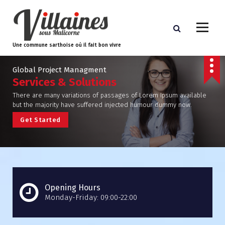
Une commune sarthoise où il fait bon vivre
Global Project Managment
Services & Solutions
There are many variations of passages of Lorem Ipsum available
but the majority have suffered injected humour dummy now.
G
e
t
S
t
a
r
t
e
d
Opening Hours
Monday-Friday: 09:00-22:00