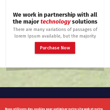
We work in partnership with all
the major
technology
solutions
There are many variations of passages of
lorem Ipsum available, but the majority
P
u
r
c
h
a
s
e
N
o
w
Nous utilisons des cookies pour optimiser notre site web et notre