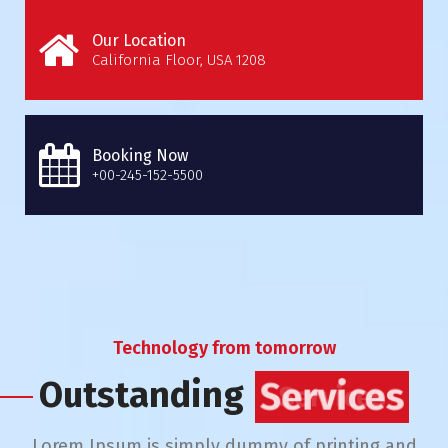
Our Location
California Floor, USA 1208
Booking Now
+00-245-152-5500
Technology from tomorrow
Outstanding
Services
Lorem Ipsum is simply dummy of printing and